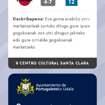
Deskribapena:
Eva goma erabiliz orri-
markatzaileak sortuko ditugu gure ipuin
gogokoenak non utzi ditugun jakiteko
edo gure orrialde gogokoenak
markatzeko.
CENTRO CULTURAL SANTA CLARA