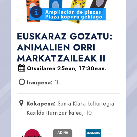
EUSKARAZ GOZATU:
ANIMALIEN ORRI
MARKATZAILEAK II
Otsailaren 25ean, 17:30ean.
Iraupena:
1h.
Kokapena:
Santa Klara kulturtegia.
Kasilda Iturrizar kalea, 10