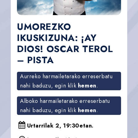
UMOREZKO
IKUSKIZUNA: ¡AY
DIOS! OSCAR TEROL
– PISTA
Aurreko harmailetarako erreserbatu
nahi baduzu, egin klik
hemen
.
Alboko harmailetarako erreserbatu
nahi baduzu, egin klik
hemen
.
Urtarrilak 2, 19:30etan.