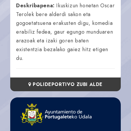
Deskribapena:
Ikuskizun honetan Oscar
Terolek bere alderdi sakon eta
gogoetatsuena erakusten digu, komedia
erabiliz fedea, gaur egungo munduaren
arazoak eta izaki goren baten
existentzia bezalako gaiez hitz etigen
du.
POLIDEPORTIVO ZUBI ALDE