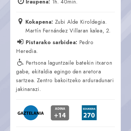
Iraupena:
1h. 40min.
Kokapena:
Zubi Alde Kiroldegia.
Martín Fernández Villaran kalea, 2.
Pistarako sarbidea:
Pedro
Heredia.
Pertsona laguntzaile batekin itxaron
gabe, ekitaldia egingo den aretora
sartzea. Zentro bakoitzeko arduradunari
jakinarazi.