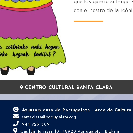
qué los quiero si tengo
con el rostro de la icóni
CENTRO CULTURAL SANTA CLARA
Ayuntamiento de Portugalete - Área de Cultura
santaclara@portugalete.org
944 729 309
Casilda Iturrizar 10, 48920 Portugalete - Bizkaia