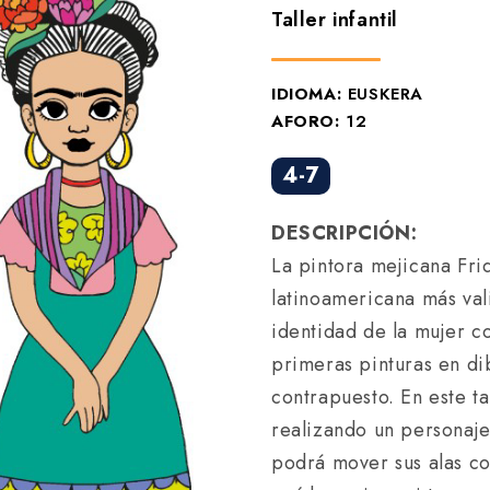
Taller infantil
IDIOMA:
EUSKERA
AFORO:
12
4-7
DESCRIPCIÓN:
La pintora mejicana Frid
latinoamericana más vali
identidad de la mujer co
primeras pinturas en di
contrapuesto. En este t
realizando un personaje
podrá mover sus alas co