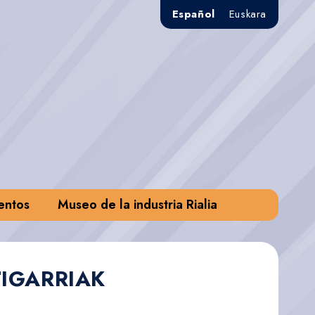
Español
Euskara
entos
Museo de la industria Rialia
TIGARRIAK