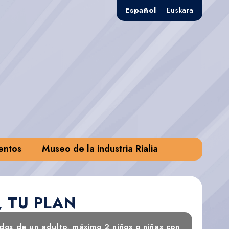
Español
Euskara
entos
Museo de la industria Rialia
, TU PLAN
os de un adulto, máximo 2 niños o niñas con